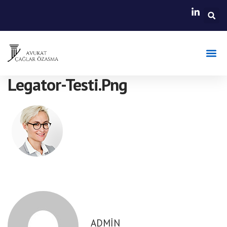
Faaliyet A
Hasar B
Legator-Testi.png
ADMIN