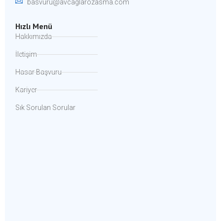
basvuru@avcaglarozasma.com
Hızlı Menü
Hakkımızda
İletişim
Hasar Başvuru
Kariyer
Sık Sorulan Sorular