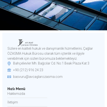
Sizlere en kaliteli hukuk ve danışmanlık hizmetlerini; Çağlar
ÖZASMA Hukuk Bürosu olarak tüm içtenlik ve ilgiyle
verebilmek için sizleri büromuza beklemekteyiz.​
Bahçelievler Mh. Bağcılar Cd. No:1 Beak Plaza Kat 3
+90 (212) 916 24 23
basvuru@avcaglarozasma.com
Hızlı Menü
Hakkımızda
İletişim