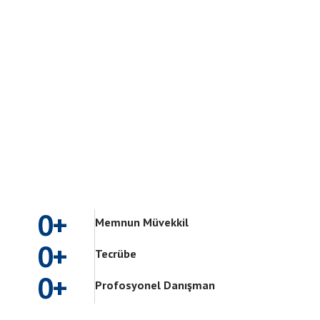
0
+
Memnun Müvekkil
0
+
Tecrübe
0
+
Profosyonel Danışman