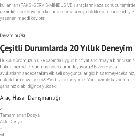
kullanılan (TAKSI-SERVIS-MINIBUS VB.) araçların kaza sonucu tamirde
geçirdiği süre boyunca kullanılamaması veya işletilememesi sebebiyle
yaşanan maddi kayıptır.
.
Devamını Oku
Çeşitli Durumlarda 20 Yıllık Deneyim
Hukuk büromuzun ülke çapında uygun bir fiyatlandırmayla birinci sınıf
hukuki hizmetler sunmasından gurur duyuyoruz! Bizimle asla
avukatların sadece takım elbiseli soyguncular gibi hissetmeyeceksiniz,
üstelik tüm davaların %98’ini biz kazanıyoruz. Yani bizimle kazanma
şansınız olabildiğince yüksek!
Araç Hasar Danışmanlığı
>
Tamamlanan Dosya
Aktif Dosya
+
yıl