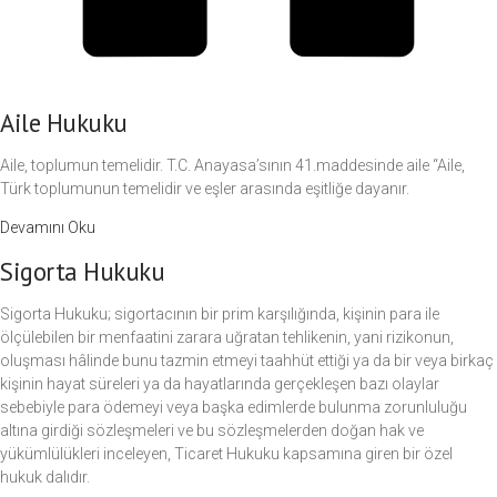
Aile Hukuku
Aile, toplumun temelidir. T.C. Anayasa’sının 41.maddesinde aile “Aile,
Türk toplumunun temelidir ve eşler arasında eşitliğe dayanır.
Devamını Oku
Sigorta Hukuku
Sigorta Hukuku; sigortacının bir prim karşılığında, kişinin para ile
ölçülebilen bir menfaatini zarara uğratan tehlikenin, yani rizikonun,
oluşması hâlinde bunu tazmin etmeyi taahhüt ettiği ya da bir veya birkaç
kişinin hayat süreleri ya da hayatlarında gerçekleşen bazı olaylar
sebebiyle para ödemeyi veya başka edimlerde bulunma zorunluluğu
altına girdiği sözleşmeleri ve bu sözleşmelerden doğan hak ve
yükümlülükleri inceleyen, Ticaret Hukuku kapsamına giren bir özel
hukuk dalıdır.