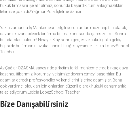
hukuk firmasını işe alır almaz, sonunda başardık. tüm anlaşmazlıklar
lehimize çözüldü!Yağmur Polatİşletme Sahibi
Yakın zamanda İş Mahkemesi ile ilgili sorunlardan muzdarip biri olarak,
davamı kazanabilecek bir firma bulma konusunda çaresizdim… Sonra
bu adamları buldum! Nihayet 3 ay sonra gerçek ve hukuk galip geldi;
hepsi de bu firmanın avukatlarının titizliği sayesinde!Leticia LopezSchool
Teacher
Av.Çağlar ÖZASMA sayesinde şirketim farklı mahkemelerde birkaç dava
kazandı. İtibarımızı korumayı ve işimize devam etmeyi başardılar. Bu
adamlar gerçek profesyoneller ve kendilerini işlerine adamışlar. Bana
çok yardımcı oldukları için onlardan düzenli olarak hukuki danışmanlık
talep ediyorum!Leticia LopezSchool Teacher
Bize Danışabilirsiniz