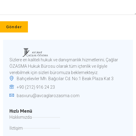
Sizlere en kaliteli hukuk ve danışmanlık hizmetlerini; Çağlar
ÖZASMA Hukuk Bürosu olarak tüm içtenlik ve ilgiyle
verebilmek için sizleri büromuza beklemekteyiz.​
Bahçelievler Mh. Bağcılar Cd. No:1 Beak Plaza Kat 3
+90 (212) 916 24 23
basvuru@avcaglarozasma.com
Hızlı Menü
Hakkımızda
İletişim