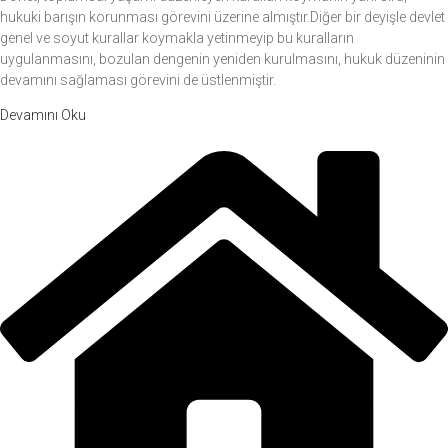
hukuki barışın korunması görevini üzerine almıştır.Diğer bir deyişle devlet
genel ve soyut kurallar koymakla yetinmeyip bu kuralların
uygulanmasını, bozulan dengenin yeniden kurulmasını, hukuk düzeninin
devamını sağlaması görevini de üstlenmiştir.
Devamını Oku