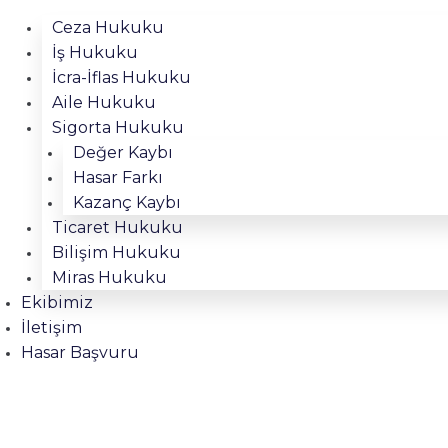
Ceza Hukuku
İş Hukuku
İcra-İflas Hukuku
Aile Hukuku
Sigorta Hukuku
Değer Kaybı
Hasar Farkı
Kazanç Kaybı
Ticaret Hukuku
Bilişim Hukuku
Miras Hukuku
Ekibimiz
İletişim
Hasar Başvuru