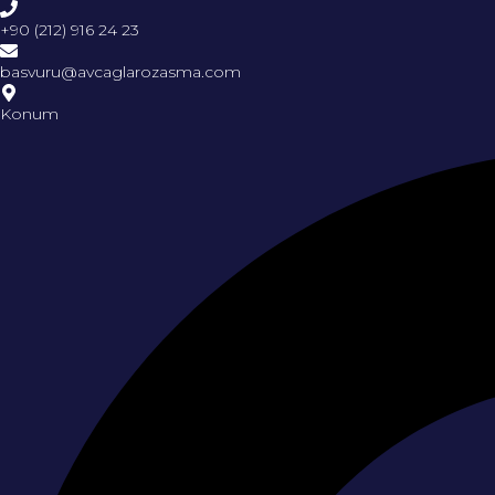
+90 (212) 916 24 23
basvuru@avcaglarozasma.com
Konum