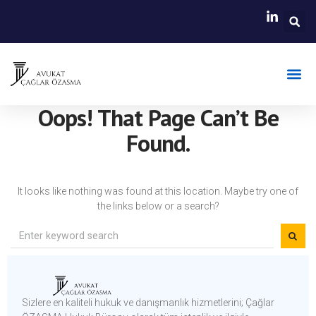
Faaliyet A
Hasar B
Oops! That Page Can’t Be
Found.
It looks like nothing was found at this location. Maybe try one of
the links below or a search?
Sizlere en kaliteli hukuk ve danışmanlık hizmetlerini; Çağlar