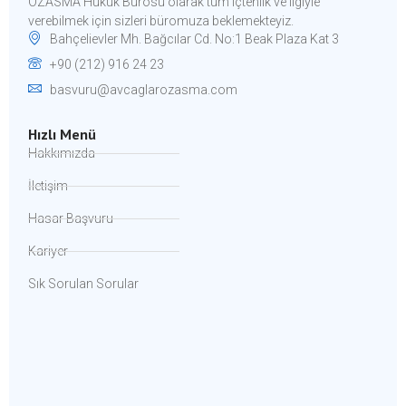
ÖZASMA Hukuk Bürosu olarak tüm içtenlik ve ilgiyle
verebilmek için sizleri büromuza beklemekteyiz.​
Bahçelievler Mh. Bağcılar Cd. No:1 Beak Plaza Kat 3
+90 (212) 916 24 23
basvuru@avcaglarozasma.com
Hızlı Menü
Hakkımızda
İletişim
Hasar Başvuru
Kariyer
Sık Sorulan Sorular