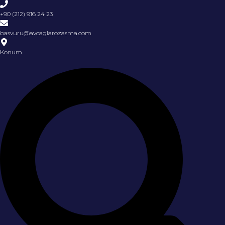
+90 (212) 916 24 23
basvuru@avcaglarozasma.com
Konum