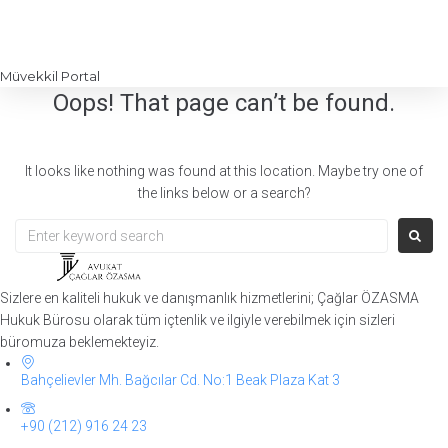
Müvekkil Portal
Oops! That page can’t be found.
It looks like nothing was found at this location. Maybe try one of
the links below or a search?
Search
for:
Sizlere en kaliteli hukuk ve danışmanlık hizmetlerini; Çağlar ÖZASMA
Hukuk Bürosu olarak tüm içtenlik ve ilgiyle verebilmek için sizleri
büromuza beklemekteyiz.​
Bahçelievler Mh. Bağcılar Cd. No:1 Beak Plaza Kat 3
+90 (212) 916 24 23