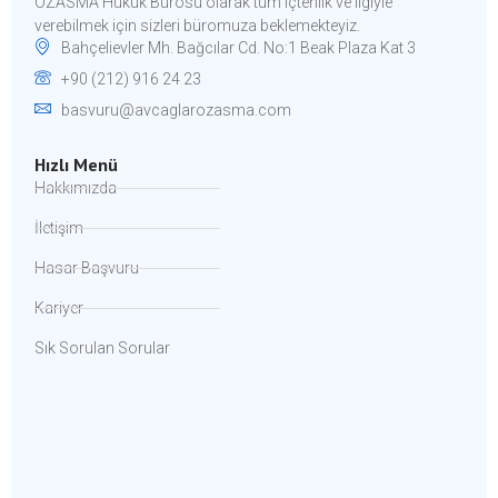
ÖZASMA Hukuk Bürosu olarak tüm içtenlik ve ilgiyle
verebilmek için sizleri büromuza beklemekteyiz.​
Bahçelievler Mh. Bağcılar Cd. No:1 Beak Plaza Kat 3
+90 (212) 916 24 23
basvuru@avcaglarozasma.com
Hızlı Menü
Hakkımızda
İletişim
Hasar Başvuru
Kariyer
Sık Sorulan Sorular