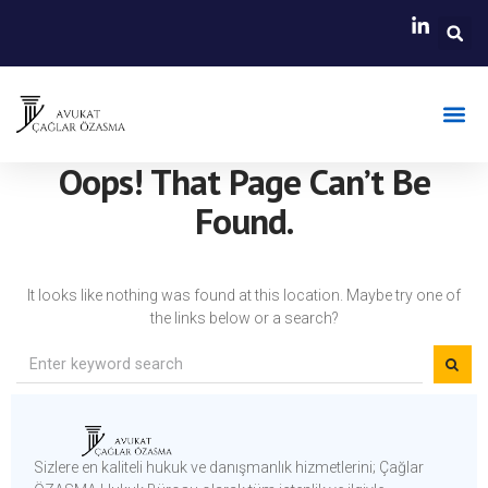
Faaliyet A
Hasar B
Oops! That Page Can’t Be
Found.
It looks like nothing was found at this location. Maybe try one of
the links below or a search?
Sizlere en kaliteli hukuk ve danışmanlık hizmetlerini; Çağlar